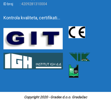
ID broj :
4209281310004
Kontrola kvaliteta, certifikati…
Copyright 2020 - Gradex d.o.o. Gradačac